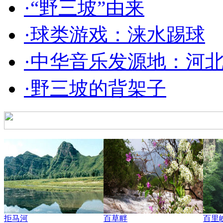
·
“野三坡”由来
·
球类游戏：涞水踢球
·
中华音乐发源地：河
·
野三坡的背架子
拒马河
百草畔
百里